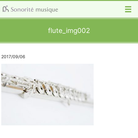
メ
flute_img002
2017/09/06